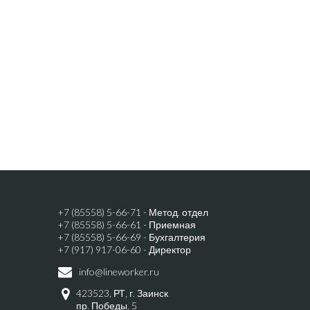
+7 (85558) 5-66-71 - Метод. отдел
+7 (85558) 5-66-61 - Приемная
+7 (85558) 5-66-69 - Бухгалтерия
+7 (917) 917-06-60 - Директор
info@lineworker.ru
423523, РТ, г. Заинск
пр. Победы, 5